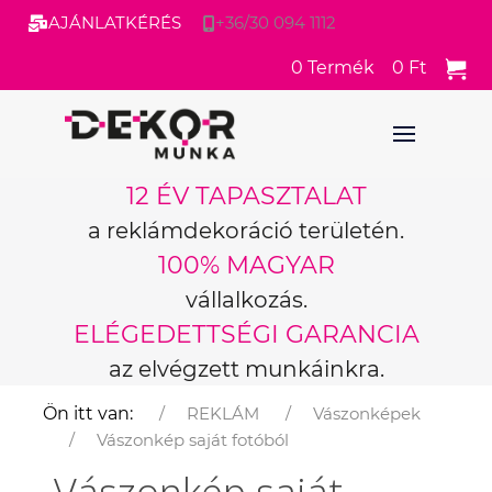
AJÁNLATKÉRÉS
+36/30 094 1112
0
Termék
0 Ft
12 ÉV TAPASZTALAT
a reklámdekoráció területén.
100% MAGYAR
vállalkozás.
ELÉGEDETTSÉGI GARANCIA
az elvégzett munkáinkra.
Ön itt van:
REKLÁM
Vászonképek
Vászonkép saját fotóból