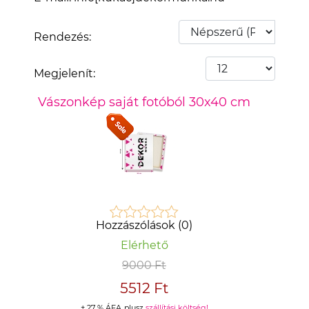
Rendezés:
Megjelenít:
Vászonkép saját fotóból 30x40 cm
Hozzászólások (0)
Elérhető
9000 Ft
5512 Ft
+ 27 % ÁFA
plusz
szállítási költség!