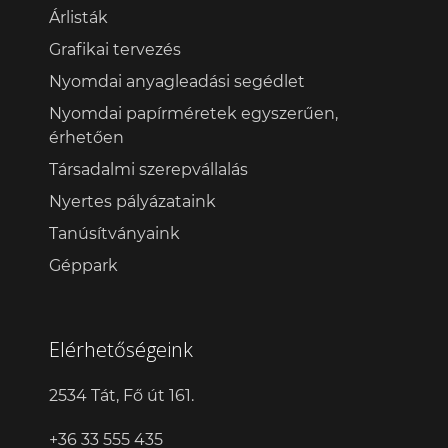
Árlisták
Grafikai tervezés
Nyomdai anyagleadási segédlet
Nyomdai papírméretek egyszerűen,
érhetően
Társadalmi szerepvállalás
Nyertes pályázataink
Tanúsítványaink
Géppark
Elérhetőségeink
2534 Tát, Fő út 161.
+36 33 555 435