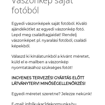
Vászonkép saját
fotóból
Egyedi vászonképek saját fotóból. Kiváló
ajándékötlet az egyedi vászonkép fotó.
Lepd meg családtagjaidat! Rendelj
vászonképet pl. nyaralási fotóból, családi
képekből.
Válaszd ki kínálatunkból a kívánt méretet,
küld el e-mailben a vászonkép
nyomtatásához szükséges fotót!
INGYENES TERVEZÉS! GYÁRTÁS ELŐTT
LÁTVÁNYTERV! MINŐSÉGELLENŐRZÉS!
Egyedi méretet szeretne? Jelezze nekünk!
E-mail: info[kukac]dekormunka.hu