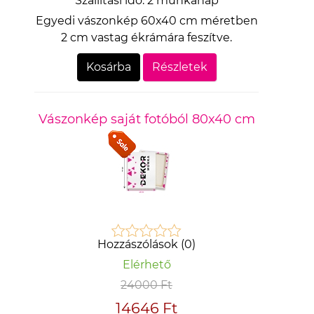
Szállítási idő:
2 munkanap
Egyedi vászonkép 60x40 cm méretben
2 cm vastag ékrámára feszítve.
Kosárba
Részletek
Vászonkép saját fotóból 80x40 cm
Hozzászólások (0)
Elérhető
24000 Ft
14646 Ft