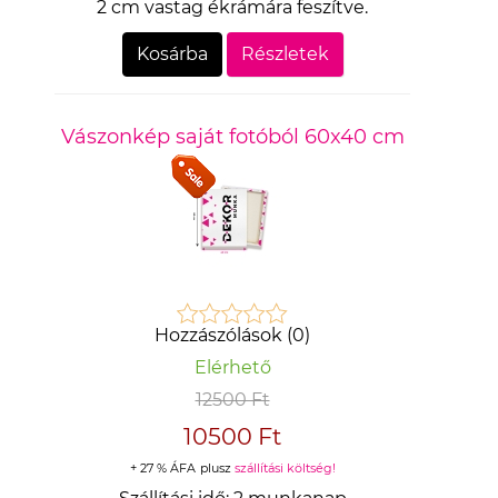
2 cm vastag ékrámára feszítve.
Kosárba
Részletek
Vászonkép saját fotóból 60x40 cm
Hozzászólások (0)
Elérhető
12500 Ft
10500 Ft
+ 27 % ÁFA
plusz
szállítási költség!