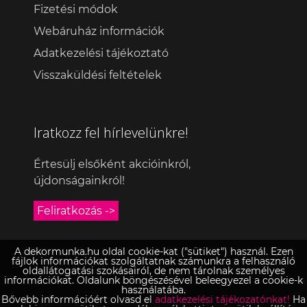
Fizetési módok
Webáruház információk
Adatkezelési tájékoztató
Visszaküldési feltételek
Iratkozz fel hírlevelünkre!
Értesülj elsőként akcióinkról,
újdonságainkról!
Feliratkozás ->
A dekormunka.hu oldal cookie-kat ("sütiket") használ. Ezen
fájlok információkat szolgáltatnak számunkra a felhasználó
oldallátogatási szokásairól, de nem tárolnak személyes
információkat. Oldalunk böngészésével beleegyezel a cookie-k
használatába.
Minden jog fenntartva 2013-2026.
Bővebb információért olvasd el
adatkezelési tájékozatónkat!
Ha