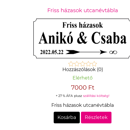
Friss házasok utcanévtábla
Hozzászólások (0)
Elérhető
7000 Ft
+ 27 % ÁFA
plusz
szállítási költség!
Friss házasok utcanévtábla
Kosárba
Részletek