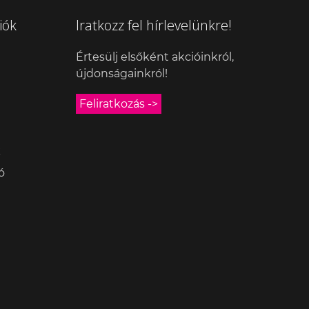
iók
Iratkozz fel hírlevelünkre!
Értesülj elsőként akcióinkról,
újdonságainkról!
Feliratkozás ->
k
ó