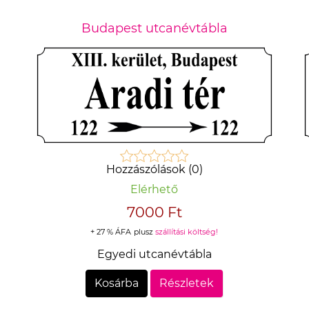
Budapest utcanévtábla
Hozzászólások (0)
Elérhető
7000 Ft
+ 27 % ÁFA
plusz
szállítási költség!
Egyedi utcanévtábla
Kosárba
Részletek