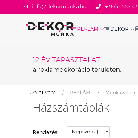
info@dekormunka.hu
+36/33 555 43
REKLÁM
DEKOR
12 ÉV TAPASZTALAT
a reklámdekoráció területén.
Ön itt van:
REKLÁM
Munkavédelmi
Házszámtáblák
Rendezés: