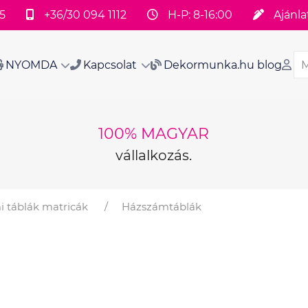
5
+36/30 094 1112
H-P: 8-16:00
Ajánla
NYOMDA
Kapcsolat
Dekormunka.hu blog
100% MAGYAR
vállalkozás.
 táblák matricák
Házszámtáblák