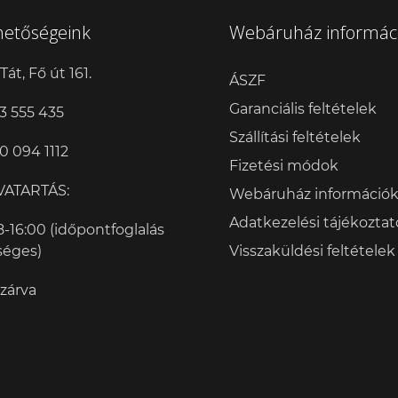
hetőségeink
Webáruház informác
Tát, Fő út 161.
ÁSZF
Garanciális feltételek
3 555 435
Szállítási feltételek
0 094 1112
Fizetési módok
VATARTÁS:
Webáruház információ
Adatkezelési tájékoztat
8-16:00 (időpontfoglalás
séges)
Visszaküldési feltételek
 zárva