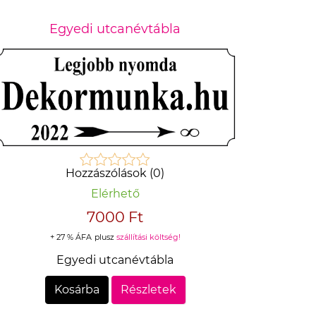
Egyedi utcanévtábla
Hozzászólások (0)
Elérhető
7000 Ft
+ 27 % ÁFA
plusz
szállítási költség!
Egyedi utcanévtábla
Kosárba
Részletek