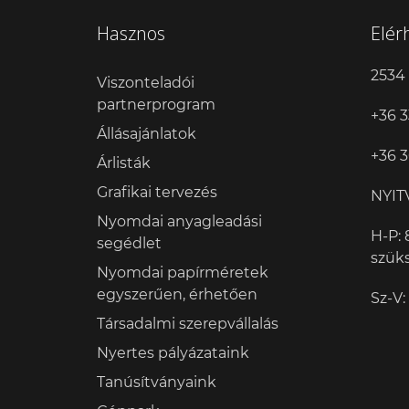
Hasznos
Elér
2534 
Viszonteladói
partnerprogram
+36 3
Állásajánlatok
+36 3
Árlisták
Grafikai tervezés
NYIT
Nyomdai anyagleadási
H-P: 
segédlet
szük
Nyomdai papírméretek
egyszerűen, érhetően
Sz-V:
Társadalmi szerepvállalás
Nyertes pályázataink
Tanúsítványaink