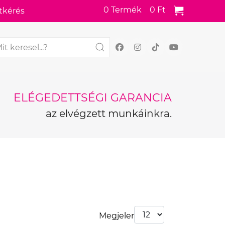
0
Termék
0 Ft
tkérés
ELÉGEDETTSÉGI GARANCIA
az elvégzett munkáinkra.
Megjelenít: