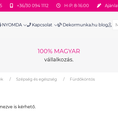
5
+36/30 094 1112
H-P: 8-16:00
Ajánla
NYOMDA
Kapcsolat
Dekormunka.hu blog
100% MAGYAR
vállalkozás.
ék
Szépség és egészség
Fürdőköntös
mezve is kérhető.