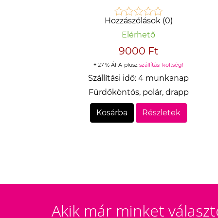
Hozzászólások (0)
Elérhető
9000 Ft
+ 27 % ÁFA
plusz
szállítási költség!
Szállítási idő:
4 munkanap
Fürdőköntös, polár, drapp
Kosárba
Részletek
Akik már minket választ