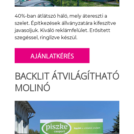
40%-ban átlátszó háló, mely átereszti a
szelet. Építkezések állványzatára kifeszítve
javasoljuk. Kiváló reklámfelület. Erősített
szegéssel, ringlizve készül.
BACKLIT ÁTVILÁGÍTHATÓ
MOLINÓ