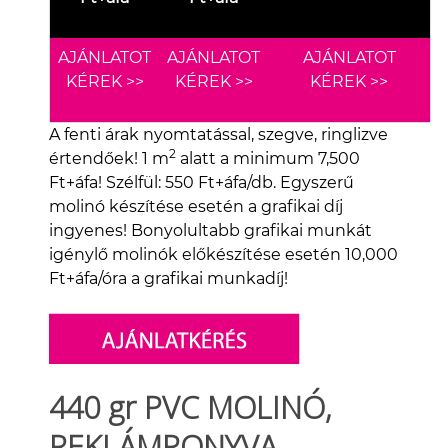
AJÁNLATOT
AJÁNLATOT
AJÁNLATOT
KÉREK >>
KÉREK >>
KÉREK >>
A fenti árak nyomtatással, szegve, ringlizve
2
értendőek! 1 m
alatt a minimum 7,500
Ft+áfa! Szélfül: 550 Ft+áfa/db. Egyszerű
molinó készítése esetén a grafikai díj
ingyenes! Bonyolultabb grafikai munkát
igénylő molinók előkészítése esetén 10,000
Ft+áfa/óra a grafikai munkadíj!
440 gr PVC MOLINÓ,
REKLÁMPONYVA