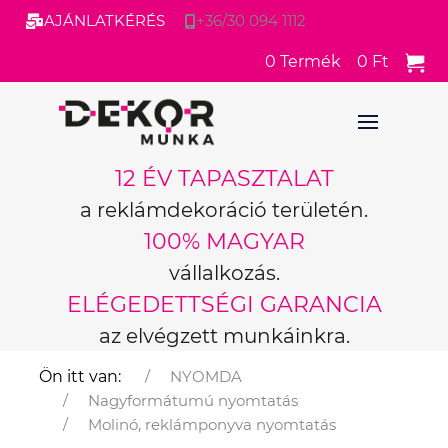
AJÁNLATKÉRÉS
+36/30 094 1112
0
Termék
0 Ft
12 ÉV TAPASZTALAT
a reklámdekoráció területén.
100% MAGYAR
vállalkozás.
ELÉGEDETTSÉGI GARANCIA
az elvégzett munkáinkra.
Ön itt van:
NYOMDA
Nagyformátumú nyomtatás
Molinó, reklámponyva nyomtatás