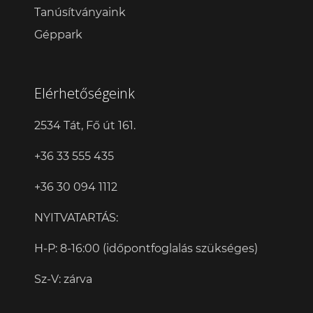
Tanúsítványaink
Géppark
Elérhetőségeink
2534 Tát, Fő út 161.
+36 33 555 435
+36 30 094 1112
NYITVATARTÁS:
H-P: 8-16:00 (időpontfoglalás szükséges)
Sz-V: zárva