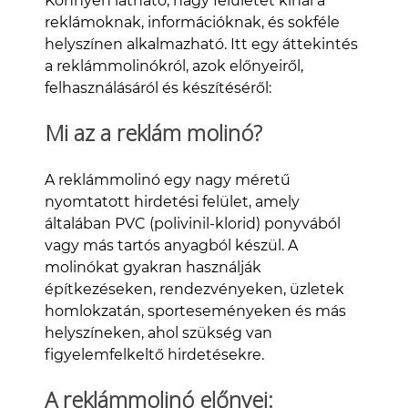
Könnyen látható, nagy felületet kínál a
reklámoknak, információknak, és sokféle
helyszínen alkalmazható. Itt egy áttekintés
a reklámmolinókról, azok előnyeiről,
felhasználásáról és készítéséről:
Mi az a reklám molinó?
A reklámmolinó egy nagy méretű
nyomtatott hirdetési felület, amely
általában PVC (polivinil-klorid) ponyvából
vagy más tartós anyagból készül. A
molinókat gyakran használják
építkezéseken, rendezvényeken, üzletek
homlokzatán, sporteseményeken és más
helyszíneken, ahol szükség van
figyelemfelkeltő hirdetésekre.
A reklámmolinó előnyei: