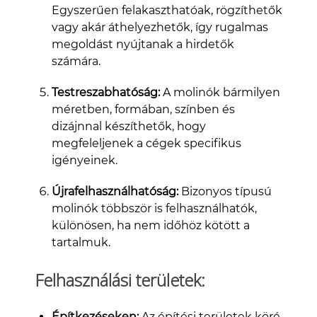
Egyszerűen felakaszthatóak, rögzíthetők
vagy akár áthelyezhetők, így rugalmas
megoldást nyújtanak a hirdetők
számára.
Testreszabhatóság:
A molinók bármilyen
méretben, formában, színben és
dizájnnal készíthetők, hogy
megfeleljenek a cégek specifikus
igényeinek.
Újrafelhasználhatóság:
Bizonyos típusú
molinók többször is felhasználhatók,
különösen, ha nem időhöz kötött a
tartalmuk.
Felhasználási területek:
Építkezéseken:
Az építési területek köré