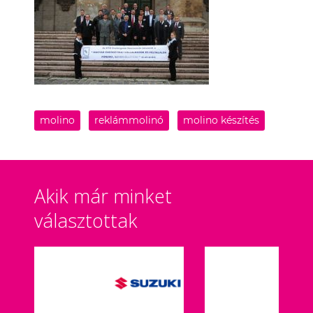
molino
reklámmolinó
molino készítés
Akik már minket
választottak