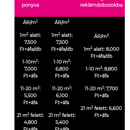
ponyva
reklámdobozokba
2
2
ÁR/m
ÁR/m
2
2
1m
alatt:
1m
alatt:
2
ÁR/m
7,500
7,500
2
Ft+áfa/db
Ft+áfa/db
1m
alatt: 8,000
Ft+áfa/db
2
2
1-10m
:
1-10 m
:
2
7,000
6,800
1-10 m
: 8,800
Ft+áfa
Ft+áfa
Ft+áfa
2
2
2
11-20 m
:
11-20 m
:
11-20 m
: 7,700
5,500
6,100
Ft+áfa
Ft+áfa
Ft+áfa
2
21 m
felett: 6,600
2
2
21 m
felett:
21 m
felett:
Ft+áfa
4,800
5,400
Ft+áfa
Ft+áfa