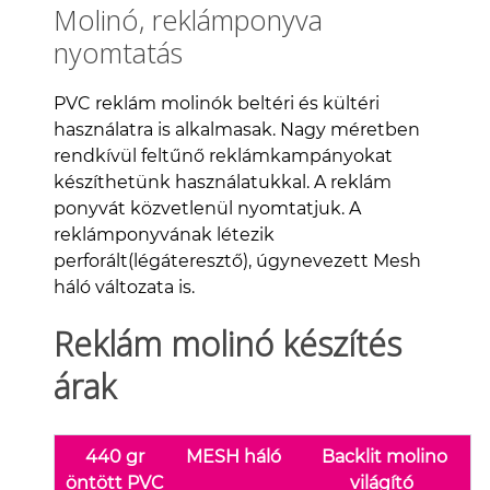
Molinó, reklámponyva
nyomtatás
PVC reklám molinók beltéri és kültéri
használatra is alkalmasak. Nagy méretben
rendkívül feltűnő reklámkampányokat
készíthetünk használatukkal. A reklám
ponyvát közvetlenül nyomtatjuk. A
reklámponyvának létezik
perforált(légáteresztő), úgynevezett Mesh
háló változata is.
Reklám molinó készítés
árak
440 gr
MESH háló
Backlit molino
öntött PVC
világító