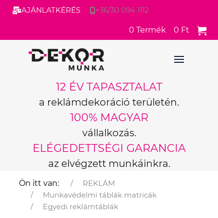
AJÁNLATKÉRÉS
+36/30 094 1112
0
Termék
0 Ft
12 ÉV TAPASZTALAT
a reklámdekoráció területén.
100% MAGYAR
vállalkozás.
ELÉGEDETTSÉGI GARANCIA
az elvégzett munkáinkra.
Ön itt van:
REKLÁM
Munkavédelmi táblák matricák
Egyedi reklámtáblák