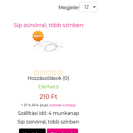
Megjelenít:
Síp zsínórral, több színben
Hozzászólások (0)
Elérhető
210 Ft
+ 27 % ÁFA
plusz
szállítási költség!
Szállítási idő:
4 munkanap
Síp zsínórral, több színben