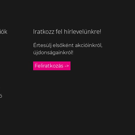
iók
Iratkozz fel hírlevelünkre!
Értesülj elsőként akcióinkról,
újdonságainkról!
Feliratkozás ->
k
ó