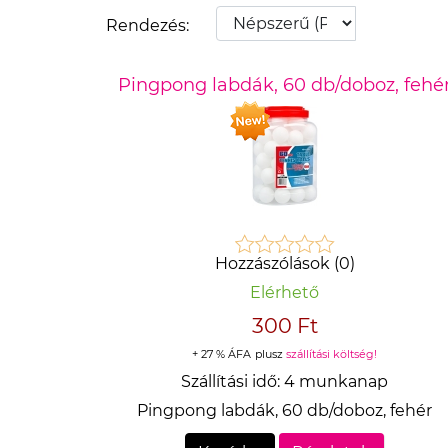
Rendezés:
Pingpong labdák, 60 db/doboz, fehé
Hozzászólások (0)
Elérhető
300 Ft
+ 27 % ÁFA
plusz
szállítási költség!
Szállítási idő:
4 munkanap
Pingpong labdák, 60 db/doboz, fehér