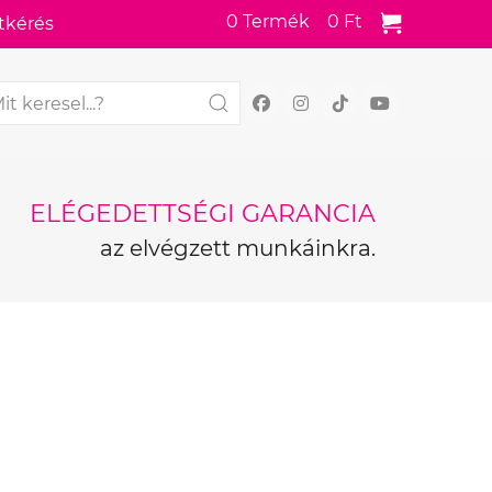
0
Termék
0 Ft
tkérés
ELÉGEDETTSÉGI GARANCIA
az elvégzett munkáinkra.