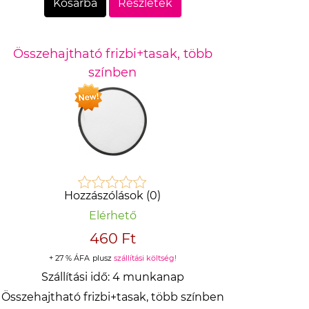
Kosárba
Részletek
Összehajtható frizbi+tasak, több
színben
Hozzászólások (0)
Elérhető
460 Ft
+ 27 % ÁFA
plusz
szállítási költség!
Szállítási idő:
4 munkanap
Összehajtható frizbi+tasak, több színben