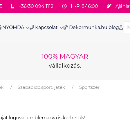
5
+36/30 094 1112
H-P: 8-16:00
Ajánla
NYOMDA
Kapcsolat
Dekormunka.hu blog
100% MAGYAR
vállalkozás.
ék
Szabadidő,sport, játék
Sportszer
aját logóval emblémázva is kérhetők!