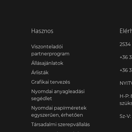
Hasznos
Elér
2534 
Viszonteladói
partnerprogram
+36 3
Állásajánlatok
+36 3
Árlisták
Grafikai tervezés
NYIT
Nyomdai anyagleadási
H-P: 
segédlet
szük
Nyomdai papírméretek
egyszerűen, érhetően
Sz-V:
Társadalmi szerepvállalás