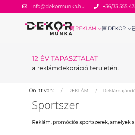
info@dekormunka.hu
+36/33 555 43
REKLÁM
DEKOR
12 ÉV TAPASZTALAT
a reklámdekoráció területén.
Ön itt van:
REKLÁM
Reklámajánd
Sportszer
Reklám, promóciós sportszerek, amelyek s