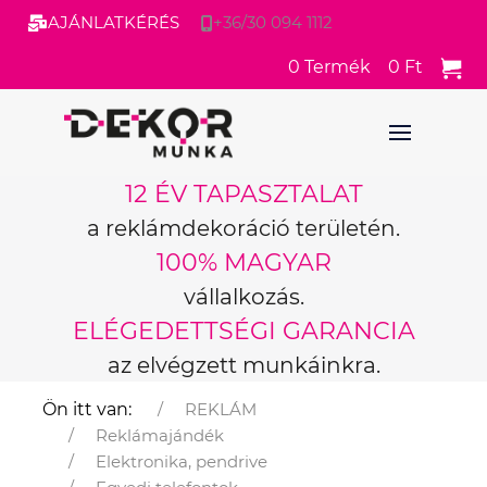
AJÁNLATKÉRÉS
+36/30 094 1112
0
Termék
0 Ft
12 ÉV TAPASZTALAT
a reklámdekoráció területén.
100% MAGYAR
vállalkozás.
ELÉGEDETTSÉGI GARANCIA
az elvégzett munkáinkra.
Ön itt van:
REKLÁM
Reklámajándék
Elektronika, pendrive