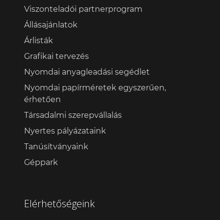
Viszonteladói partnerprogram
Állásajánlatok
Árlisták
Grafikai tervezés
Nyomdai anyagleadási segédlet
Nyomdai papírméretek egyszerűen,
érhetően
Társadalmi szerepvállalás
Nyertes pályázataink
Tanúsítványaink
Géppark
Elérhetőségeink