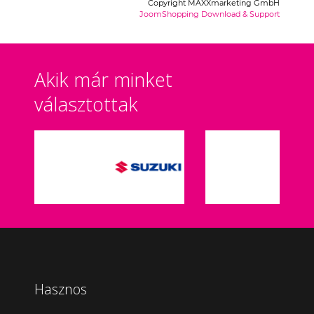
Copyright MAXXmarketing GmbH
JoomShopping Download & Support
Akik már minket
választottak
Hasznos