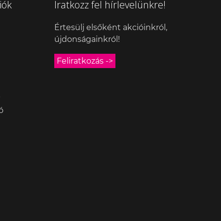
iók
Iratkozz fel hírlevelünkre!
Értesülj elsőként akcióinkról,
újdonságainkról!
Feliratkozás ->
k
ó