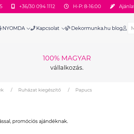
5
+36/30 094 1112
H-P: 8-16:00
Ajánla
NYOMDA
Kapcsolat
Dekormunka.hu blog
100% MAGYAR
vállalkozás.
ék
Ruházat kiegészítő
Papucs
ással, promóciós ajándéknak.