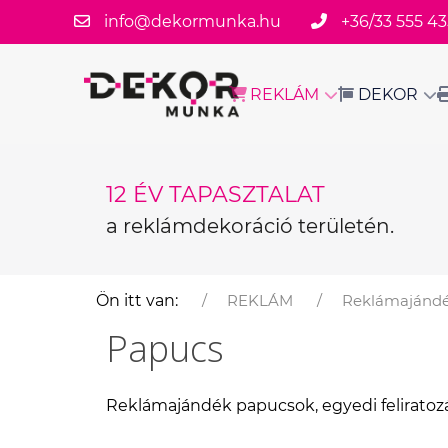
info@dekormunka.hu
+36/33 555 43
REKLÁM
DEKOR
12 ÉV TAPASZTALAT
a reklámdekoráció területén.
Ön itt van:
REKLÁM
Reklámajánd
Papucs
Reklámajándék papucsok, egyedi feliratoz