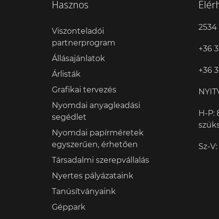
Hasznos
Elér
2534 
Viszonteladói
partnerprogram
+36 3
Állásajánlatok
+36 3
Árlisták
Grafikai tervezés
NYIT
Nyomdai anyagleadási
H-P: 
segédlet
szük
Nyomdai papírméretek
egyszerűen, érhetően
Sz-V:
Társadalmi szerepvállalás
Nyertes pályázataink
Tanúsítványaink
Géppark