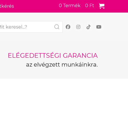
0
Termék
0 Ft
tkérés
ELÉGEDETTSÉGI GARANCIA
az elvégzett munkáinkra.