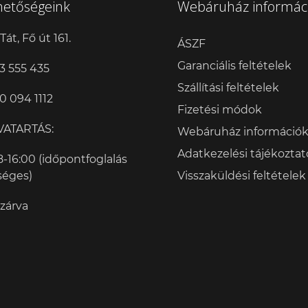
hetőségeink
Webáruház informác
Tát, Fő út 161.
ÁSZF
Garanciális feltételek
3 555 435
Szállítási feltételek
0 094 1112
Fizetési módok
VATARTÁS:
Webáruház információ
Adatkezelési tájékoztat
8-16:00 (időpontfoglalás
séges)
Visszaküldési feltételek
 zárva