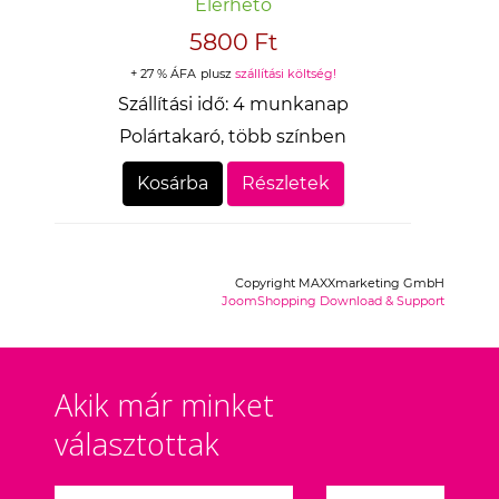
Elérhető
5800 Ft
+ 27 % ÁFA
plusz
szállítási költség!
Szállítási idő:
4 munkanap
Polártakaró, több színben
Kosárba
Részletek
Copyright MAXXmarketing GmbH
JoomShopping Download & Support
Akik már minket
választottak