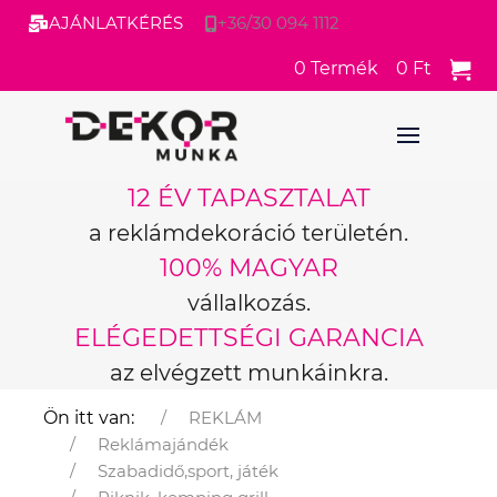
AJÁNLATKÉRÉS
+36/30 094 1112
0
Termék
0 Ft
12 ÉV TAPASZTALAT
a reklámdekoráció területén.
100% MAGYAR
vállalkozás.
ELÉGEDETTSÉGI GARANCIA
az elvégzett munkáinkra.
Ön itt van:
REKLÁM
Reklámajándék
Szabadidő,sport, játék