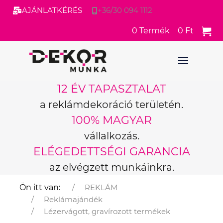
AJÁNLATKÉRÉS
+36/30 094 1112
0
Termék
0 Ft
12 ÉV TAPASZTALAT
a reklámdekoráció területén.
100% MAGYAR
vállalkozás.
ELÉGEDETTSÉGI GARANCIA
az elvégzett munkáinkra.
Ön itt van:
REKLÁM
Reklámajándék
Lézervágott, gravírozott termékek