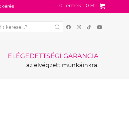
0
Termék
0 Ft
tkérés
ELÉGEDETTSÉGI GARANCIA
az elvégzett munkáinkra.