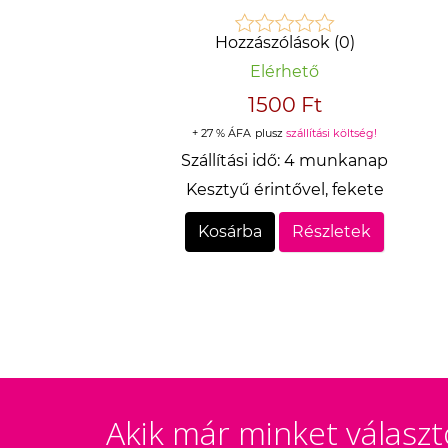
Hozzászólások (0)
Elérhető
1500 Ft
+ 27 % ÁFA
plusz
szállítási költség!
Szállítási idő:
4 munkanap
Kesztyű érintővel, fekete
Kosárba
Részletek
Akik már minket választ