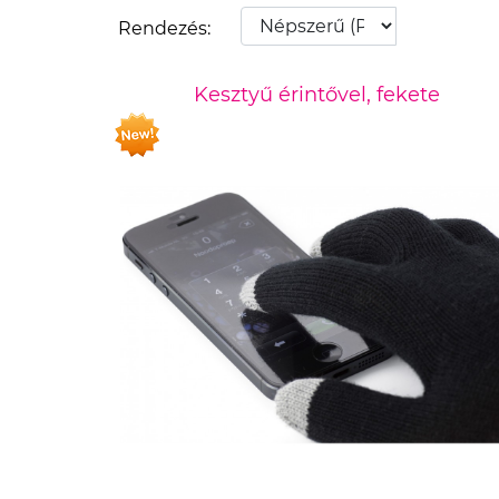
Rendezés:
Kesztyű érintővel, fekete