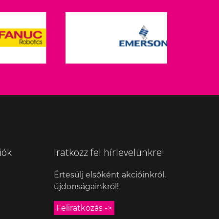
iók
Iratkozz fel hírlevelünkre!
Értesülj elsőként akcióinkról,
újdonságainkról!
Feliratkozás ->