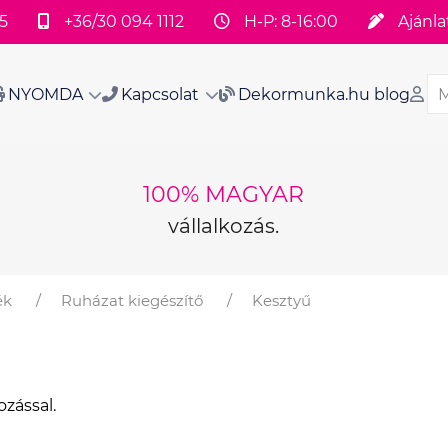
5
+36/30 094 1112
H-P: 8-16:00
Ajánla
NYOMDA
Kapcsolat
Dekormunka.hu blog
100% MAGYAR
vállalkozás.
ék
Ruházat kiegészítő
Kesztyű
zással.