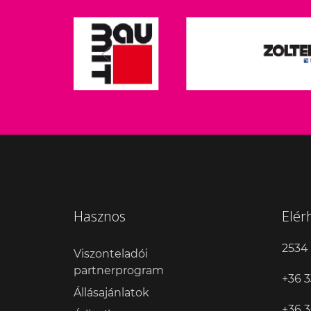
Hasznos
Elér
2534 
Viszonteladói
partnerprogram
+36 3
Állásajánlatok
+36 3