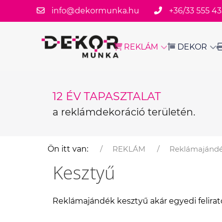
info@dekormunka.hu
+36/33 555 43
REKLÁM
DEKOR
12 ÉV TAPASZTALAT
a reklámdekoráció területén.
Ön itt van:
REKLÁM
Reklámajánd
Kesztyű
Reklámajándék kesztyű akár egyedi felirato