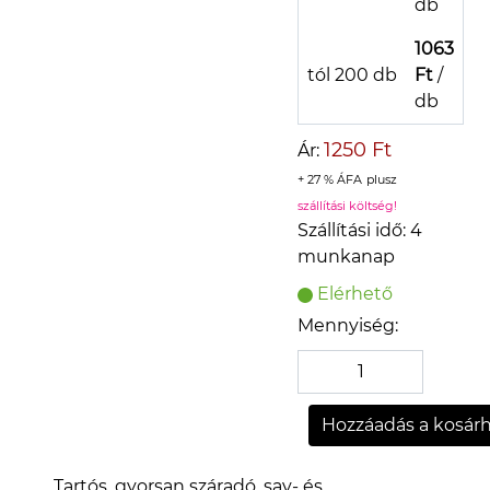
db
1063
tól 200 db
Ft
/
db
1250 Ft
Ár:
+ 27 % ÁFA
plusz
szállítási költség!
Szállítási idő: 4
munkanap
Elérhető
Mennyiség:
Tartós, gyorsan száradó, sav- és