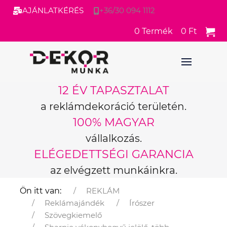
AJÁNLATKÉRÉS
+36/30 094 1112
0
Termék
0 Ft
12 ÉV TAPASZTALAT
a reklámdekoráció területén.
100% MAGYAR
vállalkozás.
ELÉGEDETTSÉGI GARANCIA
az elvégzett munkáinkra.
Ön itt van:
REKLÁM
Reklámajándék
Írószer
Szövegkiemelő