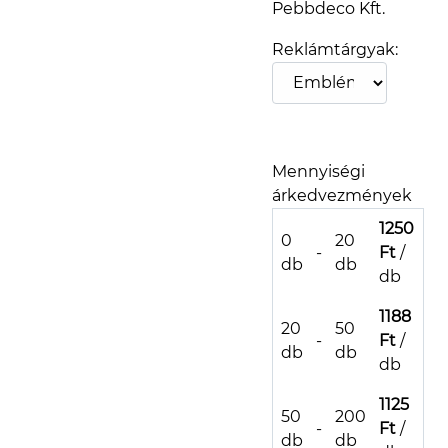
Pebbdeco Kft.
Reklámtárgyak:
Mennyiségi
árkedvezmények
1250
0
20
-
Ft
/
db
db
db
1188
20
50
-
Ft
/
db
db
db
1125
50
200
-
Ft
/
db
db