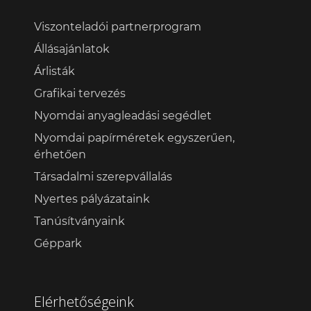
Viszonteladói partnerprogram
Állásajánlatok
Árlisták
Grafikai tervezés
Nyomdai anyagleadási segédlet
Nyomdai papírméretek egyszerűen,
érhetően
Társadalmi szerepvállalás
Nyertes pályázataink
Tanúsítványaink
Géppark
Elérhetőségeink