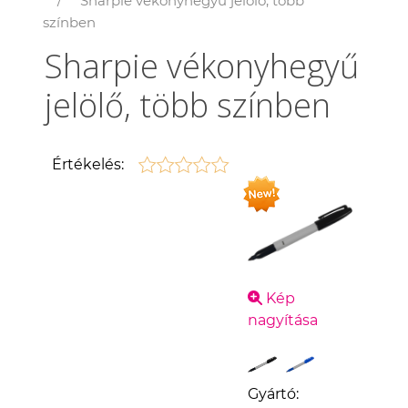
Sharpie vékonyhegyű jelölő, több
színben
Sharpie vékonyhegyű
jelölő, több színben
Értékelés:
Kép
nagyítása
Gyártó: